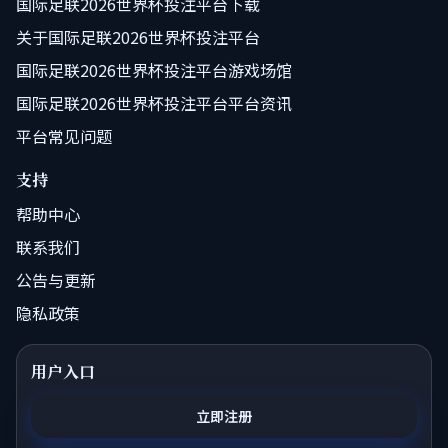
国际足联2026世界杯投注平台下载
关于国际足联2026世界杯投注平台
国际足联2026世界杯投注平台游戏场馆
国际足联2026世界杯投注平台平台资讯
平台常见问题
支持
帮助中心
联系我们
公告与更新
隐私政策
用户入口
立即注册