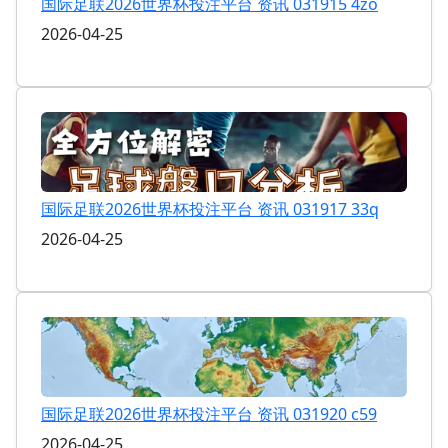
国际足联2026世界杯投注平台 资讯 031915 4zo
2026-04-25
国际足联2026世界杯投注平台 资讯 031917 33q
2026-04-25
国际足联2026世界杯投注平台 资讯 031920 c59
2026-04-25