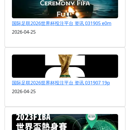
国际足联2026世界杯投注平台 资讯 031905 e0m
2026-04-25
国际足联2026世界杯投注平台 资讯 031907 19p
2026-04-25