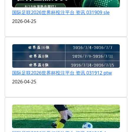
国际足联2026世界杯投注平台 资讯 031909 sle
2026-04-25
国际足联2026世界杯投注平台 资讯 031912 ptw
2026-04-25