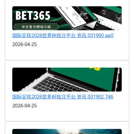
国际足联2026世界杯投注平台 资讯 031900 ap0
2026-04-25
国际足联2026世界杯投注平台 资讯 031902 746
2026-04-25