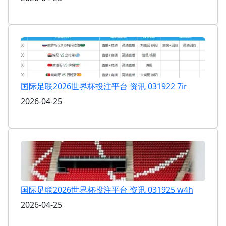
国际足联2026世界杯投注平台 资讯 031922 7ir
2026-04-25
国际足联2026世界杯投注平台 资讯 031925 w4h
2026-04-25