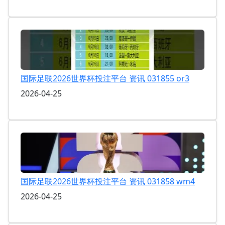
国际足联2026世界杯投注平台 资讯 031855 or3
2026-04-25
国际足联2026世界杯投注平台 资讯 031858 wm4
2026-04-25