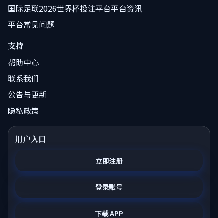
国际足联2026世界杯投注平台平台资讯
平台常见问题
支持
帮助中心
联系我们
公告与更新
隐私政策
用户入口
立即注册
登录账号
下载 APP