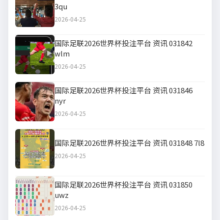
3qu
2026-04-25
国际足联2026世界杯投注平台 资讯 031842
wlm
2026-04-25
国际足联2026世界杯投注平台 资讯 031846
nyr
2026-04-25
国际足联2026世界杯投注平台 资讯 031848 7l8
2026-04-25
国际足联2026世界杯投注平台 资讯 031850
uwz
2026-04-25