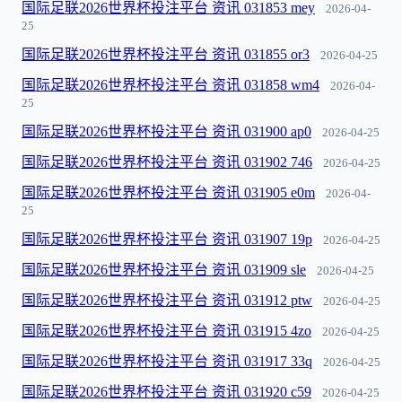
国际足联2026世界杯投注平台 资讯 031853 mey
2026-04-
25
国际足联2026世界杯投注平台 资讯 031855 or3
2026-04-25
国际足联2026世界杯投注平台 资讯 031858 wm4
2026-04-
25
国际足联2026世界杯投注平台 资讯 031900 ap0
2026-04-25
国际足联2026世界杯投注平台 资讯 031902 746
2026-04-25
国际足联2026世界杯投注平台 资讯 031905 e0m
2026-04-
25
国际足联2026世界杯投注平台 资讯 031907 19p
2026-04-25
国际足联2026世界杯投注平台 资讯 031909 sle
2026-04-25
国际足联2026世界杯投注平台 资讯 031912 ptw
2026-04-25
国际足联2026世界杯投注平台 资讯 031915 4zo
2026-04-25
国际足联2026世界杯投注平台 资讯 031917 33q
2026-04-25
国际足联2026世界杯投注平台 资讯 031920 c59
2026-04-25