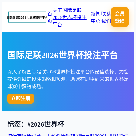
关于国际足联
首
新闻
联系
会员
2026世界杯投注
页
中心
我们
登陆
平台
国际足联2026世界杯投注平台
深入了解国际足联2026世界杯投注平台的最佳选择，为您
提供详细的投注策略和预测，助您在即将到来的世界杯足
球赛中获得成功。
立即注册
标签：#2026世界杯