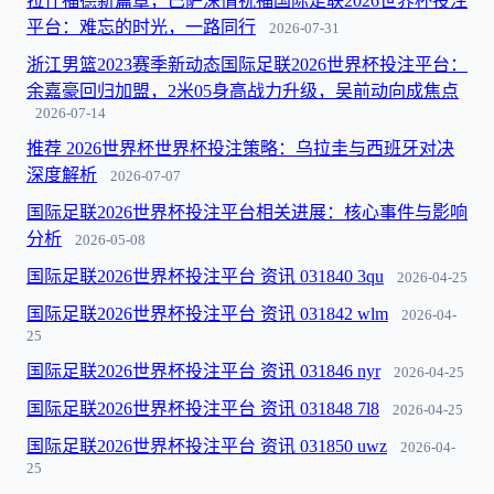
拉什福德新篇章，巴萨深情祝福国际足联2026世界杯投注
平台：难忘的时光，一路同行
2026-07-31
浙江男篮2023赛季新动态国际足联2026世界杯投注平台：
余嘉豪回归加盟，2米05身高战力升级，吴前动向成焦点
2026-07-14
推荐 2026世界杯世界杯投注策略：乌拉圭与西班牙对决
深度解析
2026-07-07
国际足联2026世界杯投注平台相关进展：核心事件与影响
分析
2026-05-08
国际足联2026世界杯投注平台 资讯 031840 3qu
2026-04-25
国际足联2026世界杯投注平台 资讯 031842 wlm
2026-04-
25
国际足联2026世界杯投注平台 资讯 031846 nyr
2026-04-25
国际足联2026世界杯投注平台 资讯 031848 7l8
2026-04-25
国际足联2026世界杯投注平台 资讯 031850 uwz
2026-04-
25