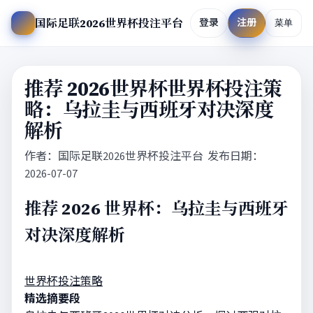
国际足联2026世界杯投注平台
登录
注册
菜单
推荐 2026世界杯世界杯投注策
略：乌拉圭与西班牙对决深度
解析
作者：国际足联2026世界杯投注平台 发布日期：
2026-07-07
推荐 2026 世界杯：乌拉圭与西班牙
对决深度解析
世界杯投注策略
精选摘要段