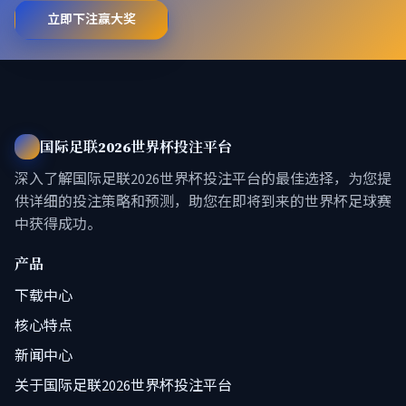
立即下注赢大奖
国际足联2026世界杯投注平台
深入了解国际足联2026世界杯投注平台的最佳选择，为您提
供详细的投注策略和预测，助您在即将到来的世界杯足球赛
中获得成功。
产品
下载中心
核心特点
新闻中心
关于国际足联2026世界杯投注平台