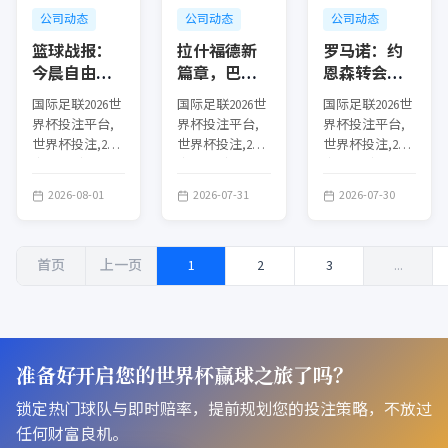
公司动态
公司动态
公司动态
篮球战报：
拉什福德新
罗马诺：约
今晨自由人
篇章，巴萨
恩森转会斯
双响，冲击
深情祝福国
特拉斯堡，
国际足联2026世
国际足联2026世
国际足联2026世
10连胜大关
际足联2026
切尔西门将
界杯投注平台,
界杯投注平台,
界杯投注平台,
世界杯投注
告别，2026
世界杯投注,2026
世界杯投注,2026
世界杯投注,2026
平台：难忘
赛季新篇章
世界杯,世界杯
世界杯,世界杯
世界杯,世界杯
的时光，一
足球赛,足彩预
足球赛,足彩预
足球赛,足彩预
2026-08-01
2026-07-31
2026-07-30
路同行
测,世界杯比赛
测,世界杯比赛
测,世界杯比赛
分析,在线体育
分析,在线体育
分析,在线体育
投注,世界杯...
投注,世界杯...
投注,世界杯...
首页
上一页
1
2
3
...
准备好开启您的世界杯赢球之旅了吗？
锁定热门球队与即时赔率，提前规划您的投注策略，不放过
任何财富良机。