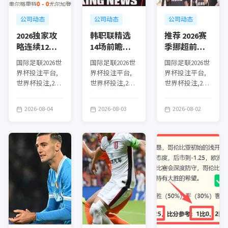
公司动态
公司动态
公司动态
2026独家攻
韩职联精选
推荐 2026赛
略连续12周
14场前瞻：
季挪超前瞻
霸榜，周赛
王牌之战，
足球赛事：
国际足联2026世
国际足联2026世
国际足联2026世
夺冠秘诀
今日焦点对
腓特烈斯塔
界杯投注平台,
界杯投注平台,
界杯投注平台,
决不容错过
桑纳菲尤
世界杯投注,2026
世界杯投注,2026
世界杯投注,2026
尔，不容错
世界杯,世界杯
世界杯,世界杯
世界杯,世界杯
过的赛事指
足球赛,足彩预
足球赛,足彩预
足球赛,足彩预
2026-08-04
2026-08-03
2026-08-02
南
测,世界杯比赛
测,世界杯比赛
测,世界杯比赛
分析,在线体育
分析,在线体育
分析,在线体育
投注,世界杯...
投注,世界杯...
投注,世界杯...