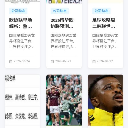
公司动态
公司动态
公司动态
欧协联早场
2026精华欧
足球攻略周
解析：熟悉
协联预测：
二韩联世界
味道背后的
22场20胜，
杯比赛分
国际足联2026世
国际足联2026世
国际足联2026世
战术解读
制胜关键
析：全北现
界杯投注平台,
界杯投注平台,
界杯投注平台,
代对决大田
世界杯投注,2026
世界杯投注,2026
世界杯投注,2026
市民，独家
世界杯,世界杯
世界杯,世界杯
世界杯,世界杯
推荐解析
足球赛,足彩预
足球赛,足彩预
足球赛,足彩预
2026-07-24
2026-07-23
2026-07-22
测,世界杯比赛
测,世界杯比赛
测,世界杯比赛
分析,在线体育
分析,在线体育
分析,在线体育
投注,世界杯...
投注,世界杯...
投注,世界杯...