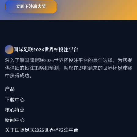
立即下注赢大奖
国际足联2026世界杯投注平台
深入了解国际足联2026世界杯投注平台的最佳选择，为您提
供详细的投注策略和预测，助您在即将到来的世界杯足球赛
中获得成功。
产品
下载中心
核心特点
新闻中心
关于国际足联2026世界杯投注平台