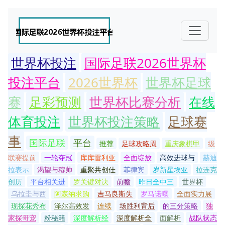
世界杯投注
国际足联2026世界杯
投注平台
2026世界杯
世界杯足球
赛
足彩预测
世界杯比赛分析
在线
体育投注
世界杯投注策略
足球赛
事
国际足联
平台
推荐
足球攻略周
重庆象棋甲
级
联赛提前
一轮夺冠
库库雷利亚
全面绽放
高效进球与
赫迪
拉表示
渴望与穆帅
重聚共创佳
菲律宾
岁新星埃亚
拉连克
创历
平台相关进
罗关键对决
前瞻
昨日全中三
世界杯
乌拉圭与西
阿森纳求购
吉马良斯失
罗马诺曝
全面实力展
现探花秀布
泽尔高效发
连续
场胜利背后
的三分策略
独
家探哥宠
粉秘籍
深度解析经
深度解析全
面解析
战队状态